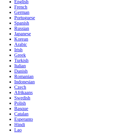
English
French
German
Portuguese
Spanish
Russian
Japanese
Korean
Arabic
Irish
Greek
Turkish
Italian
Danish
Romanian
Indonesian
Czech
Afrikaans
Swedish
Polish
Basque
Catalan
Esperanto
Hindi
Lao