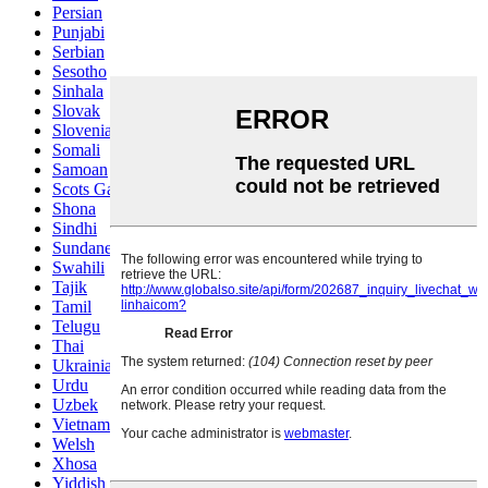
Persian
Punjabi
Serbian
Sesotho
Sinhala
Slovak
Slovenian
Somali
Samoan
Scots Gaelic
Shona
Sindhi
Sundanese
Swahili
Tajik
Tamil
Telugu
Thai
Ukrainian
Urdu
Uzbek
Vietnamese
Welsh
Xhosa
Yiddish