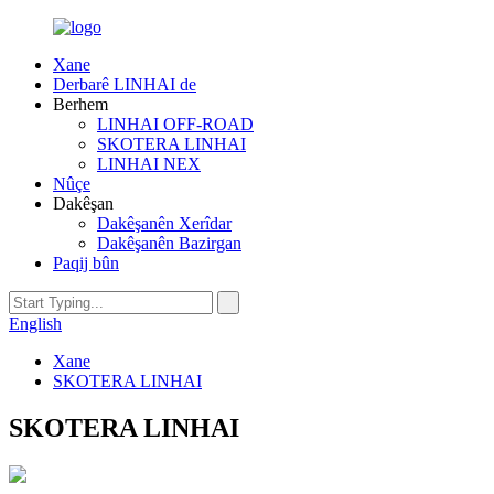
Xane
Derbarê LINHAI de
Berhem
LINHAI OFF-ROAD
SKOTERA LINHAI
LINHAI NEX
Nûçe
Dakêşan
Dakêşanên Xerîdar
Dakêşanên Bazirgan
Paqij bûn
English
Xane
SKOTERA LINHAI
SKOTERA LINHAI