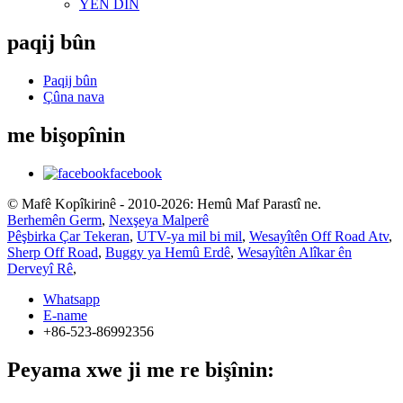
YÊN DIN
paqij bûn
Paqij bûn
Çûna nava
me bişopînin
facebook
© Mafê Kopîkirinê - 2010-2026: Hemû Maf Parastî ne.
Berhemên Germ
,
Nexşeya Malperê
Pêşbirka Çar Tekeran
,
UTV-ya mil bi mil
,
Wesayîtên Off Road Atv
,
Sherp Off Road
,
Buggy ya Hemû Erdê
,
Wesayîtên Alîkar ên
Derveyî Rê
,
Whatsapp
E-name
+86-523-86992356
Peyama xwe ji me re bişînin: