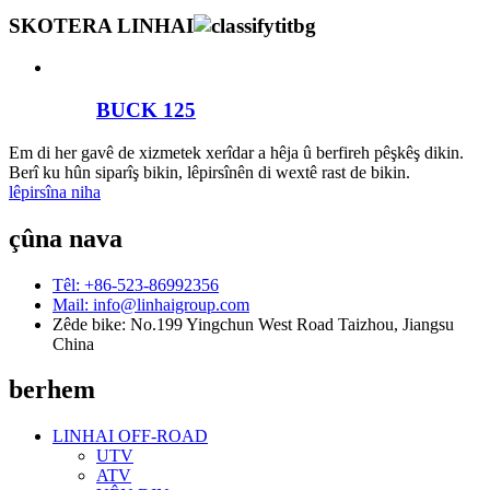
SKOTERA LINHAI
BUCK 125
Em di her gavê de xizmetek xerîdar a hêja û berfireh pêşkêş dikin.
Berî ku hûn siparîş bikin, lêpirsînên di wextê rast de bikin.
lêpirsîna niha
çûna nava
Têl: +86-523-86992356
Mail: info@linhaigroup.com
Zêde bike: No.199 Yingchun West Road Taizhou, Jiangsu
China
berhem
LINHAI OFF-ROAD
UTV
ATV